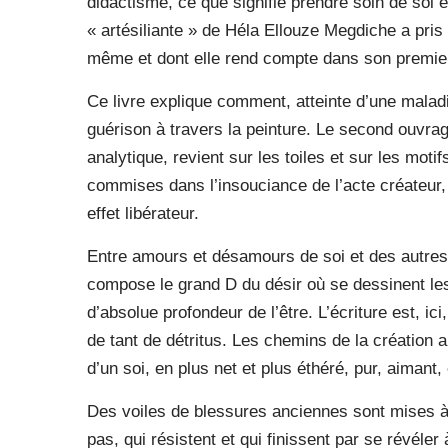
didactisme, ce que signifie prendre soin de soi e
« artésiliante » de Héla Ellouze Megdiche a pri
même et dont elle rend compte dans son premier
Ce livre explique comment, atteinte d’une maladie
guérison à travers la peinture. Le second ouvrag
analytique, revient sur les toiles et sur les moti
commises dans l’insouciance de l’acte créateur, 
effet libérateur.
Entre amours et désamours de soi et des autres,
compose le grand D du désir où se dessinent l
d’absolue profondeur de l’être. L’écriture est, ici,
de tant de détritus. Les chemins de la création 
d’un soi, en plus net et plus éthéré, pur, aimant, 
Des voiles de blessures anciennes sont mises à
pas, qui résistent et qui finissent par se révél