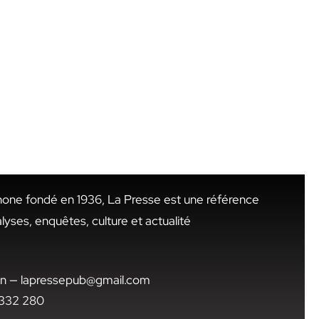
hone fondé en 1936, La Presse est une référence
alyses, enquêtes, culture et actualité
.tn — lapressepub@gmail.com
1 332 280