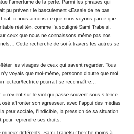
ntue l’amertume de la perte. Parmi les phrases qui
rait pu prévenir le basculement «Essaie de ne pas
u final, « nous aimons ce que nous voyons parce que
ritable réalité», comme l’a souligné Sami Trabelsi.
er sur ceux que nous ne connaissons même pas nos
nels… Cette recherche de soi à travers les autres se
efléter les visages de ceux qui savent regarder. Tous
 je n’y voyais que moi-même, personne d’autre que moi
un lecteur/lectrice pourrait se reconnaître…
ic » revient sur le viol qui passe souvent sous silence
a osé affronter son agresseur, avec l’appui des médias
a peur sociale, l’indicible, la pression de sa situation
ut pour reprendre ses droits.
milieux différents, Sami Trabelsi cherche moins à