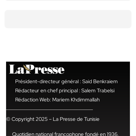
Président-directeur général : Said Benkraiem
Rédacteur en chef principal : Salem Trabelsi
Rédaction Web: Mariem Khdimmallah
© Copyright 2025 – La Presse de Tunisie
Quotidien national francophone fondé en 1936,