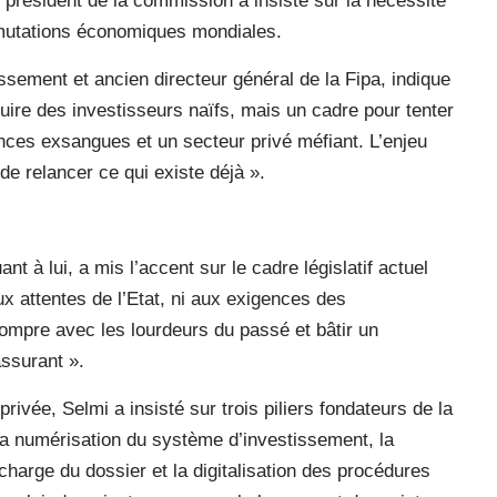
 président de la commission a insisté sur la nécessité
s mutations économiques mondiales.
issement et ancien directeur général de la Fipa, indique
ire des investisseurs naïfs, mais un cadre pour tenter
ances exsangues et un secteur privé méfiant. L’enjeu
 de relancer ce qui existe déjà ».
t à lui, a mis l’accent sur le cadre législatif actuel
ux attentes de l’Etat, ni aux exigences des
« Rompre avec les lourdeurs du passé et bâtir un
assurant ».
rivée, Selmi a insisté sur trois piliers fondateurs de la
 la numérisation du système d’investissement, la
 charge du dossier et la digitalisation des procédures