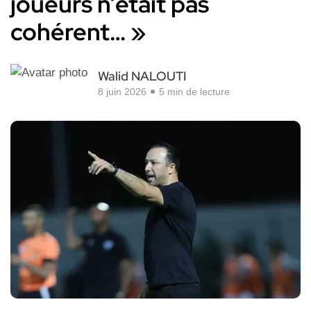
joueurs n’était pas
cohérent… »
Walid NALOUTI
8 juin 2026
5 min de lecture