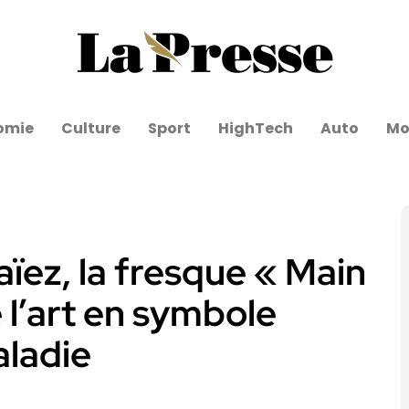
omie
Culture
Sport
HighTech
Auto
Mo
zaïez, la fresque « Main
 l’art en symbole
aladie