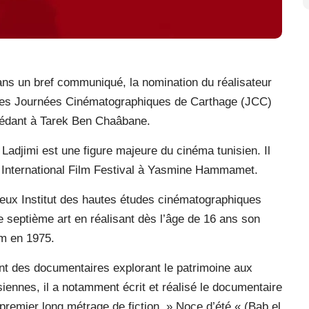
dans un bref communiqué, la nomination du réalisateur
n des Journées Cinématographiques de Carthage (JCC)
cédant à Tarek Ben Chaâbane.
 Ladjimi est une figure majeure du cinéma tunisien. Il
 International Film Festival à Yasmine Hammamet.
gieux Institut des hautes études cinématographiques
le septième art en réalisant dès l’âge de 16 ans son
m en 1975.
nt des documentaires explorant le patrimoine aux
isiennes, il a notamment écrit et réalisé le documentaire
premier long métrage de fiction » Noce d’été « (Bab el