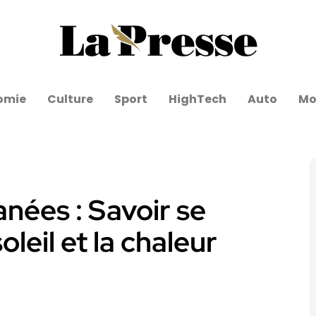
omie
Culture
Sport
HighTech
Auto
Mo
anées : Savoir se
leil et la chaleur