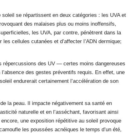
 soleil se répartissent en deux catégories : les UVA et
rovoquant des malaises plus ou moins inoffensifs,
perficielles, les UVA, par contre, pénètrent dans la
 les cellules cutanées et d’affecter l’ADN dermique;
ines répercussions des UV — certes moins dangereuses
 l’absence des gestes préventifs requis. En effet, une
oleil endurerait certainement l’accélération de son
 de la peau. Il impacte négativement sa santé en
asticité naturelle et en l’asséchant, favorisant ainsi
s encore, une exposition répétitive au soleil provoque
e camoufle les poussées acnéiques le temps d’un été,