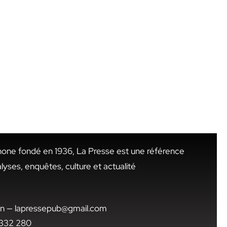
hone fondé en 1936, La Presse est une référence
alyses, enquêtes, culture et actualité
.tn — lapressepub@gmail.com
1 332 280