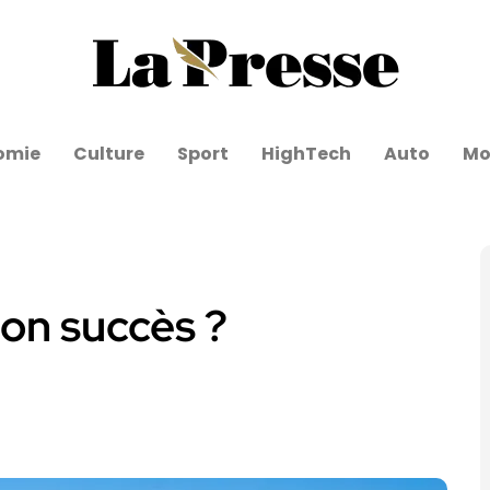
omie
Culture
Sport
HighTech
Auto
Mo
son succès ?