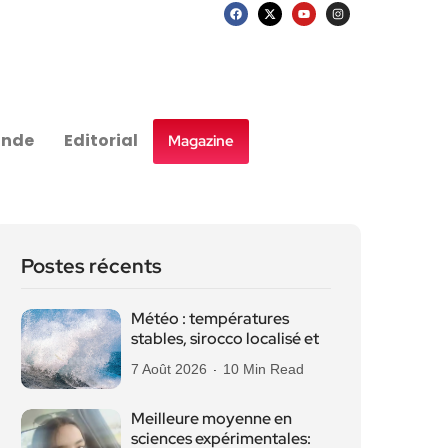
nde
Editorial
Magazine
Postes récents
Météo : températures
stables, sirocco localisé et
7 Août 2026
10 Min Read
Meilleure moyenne en
sciences expérimentales: