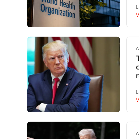
L
V
A
L
V
A