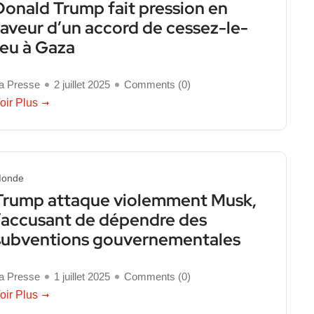
Donald Trump fait pression en
faveur d’un accord de cessez-le-
feu à Gaza
a Presse
2 juillet 2025
Comments (
0
)
oir Plus
onde
Trump attaque violemment Musk,
l’accusant de dépendre des
subventions gouvernementales
a Presse
1 juillet 2025
Comments (
0
)
oir Plus