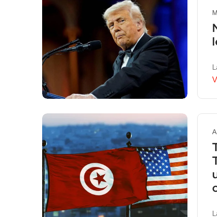
M
L
V
A
L