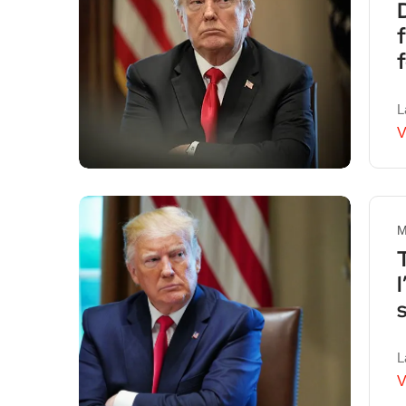
L
V
M
L
V