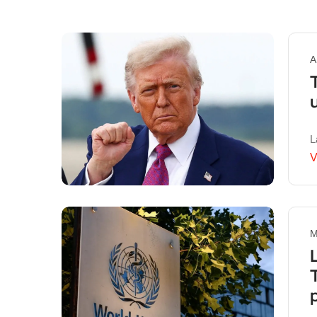
A
L
V
M