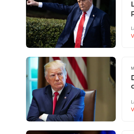
L
V
M
L
V