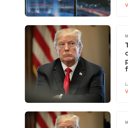
V
M
L
V
M