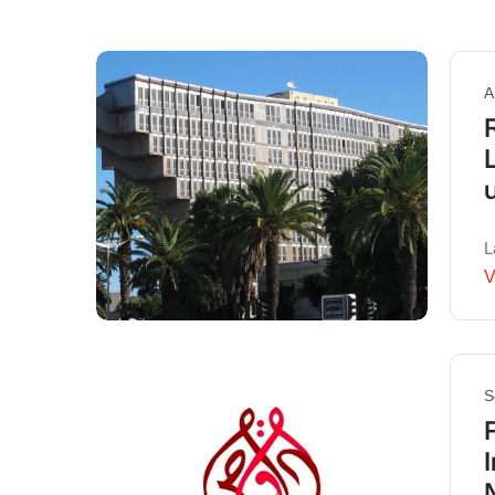
A
L
V
S