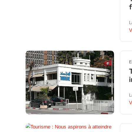
L
V
E
L
V