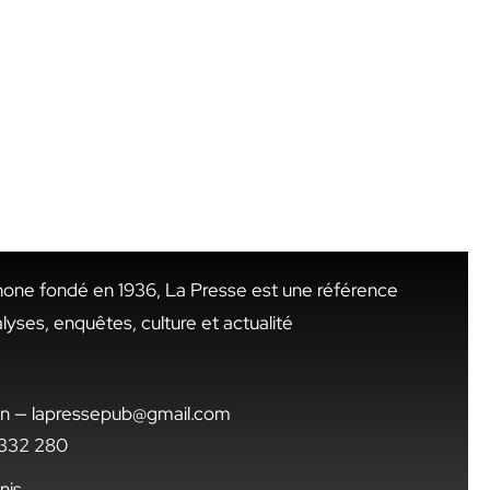
hone fondé en 1936, La Presse est une référence
alyses, enquêtes, culture et actualité
.tn — lapressepub@gmail.com
1 332 280
nis