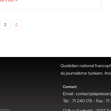
oir Plus
2
Quotidien national francop
du journalisme tunisien. An
Contact:
Email : contact@lapresse
Tél. : 71 240 178 – Fax : 7
17 Rue Garibaldi – 1007 Tu