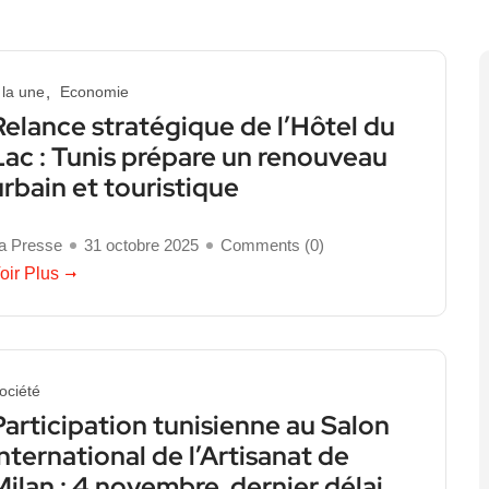
 la une
Economie
Relance stratégique de l’Hôtel du
Lac : Tunis prépare un renouveau
urbain et touristique
a Presse
31 octobre 2025
Comments (
0
)
oir Plus
ociété
Participation tunisienne au Salon
International de l’Artisanat de
Milan : 4 novembre, dernier délai