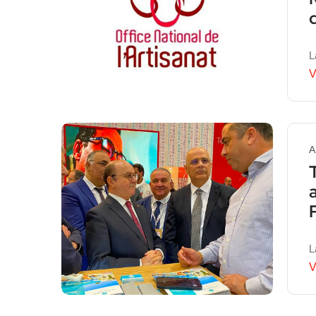
L
V
A
L
V