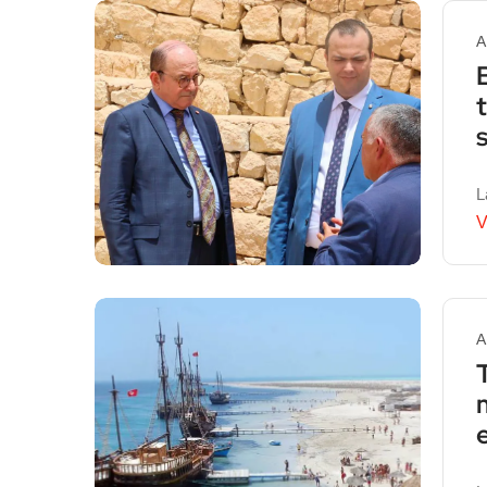
A
L
V
A