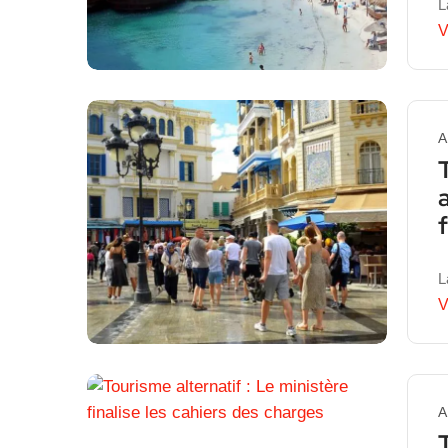
L
V
A
L
V
A