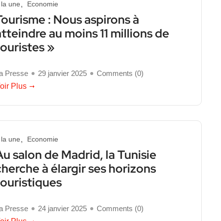
 la une
Economie
Tourisme : Nous aspirons à
atteindre au moins 11 millions de
touristes »
a Presse
29 janvier 2025
Comments (
0
)
oir Plus
 la une
Economie
Au salon de Madrid, la Tunisie
cherche à élargir ses horizons
touristiques
a Presse
24 janvier 2025
Comments (
0
)