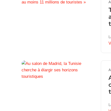
A
L
V
A
L