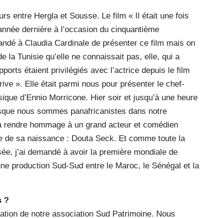
s entre Hergla et Sousse. Le film « Il était une fois
’année dernière à l’occasion du cinquantième
ndé à Claudia Cardinale de présenter ce film mais on
de la Tunisie qu’elle ne connaissait pas, elle, qui a
rts étaient privilégiés avec l’actrice depuis le film
ve ». Elle était parmi nous pour présenter le chef-
que d’Ennio Morricone. Hier soir et jusqu’à une heure
puisque nous sommes panafricanistes dans notre
à rendre hommage à un grand acteur et comédien
re de sa naissance : Douta Seck. Et comme toute la
ée, j’ai demandé à avoir la première mondiale de
une production Sud-Sud entre le Maroc, le Sénégal et la
s ?
entation de notre association Sud Patrimoine. Nous