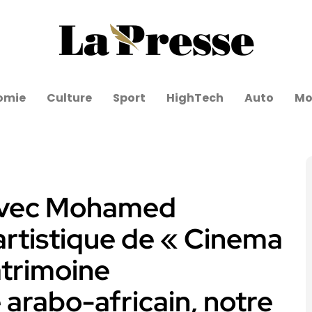
omie
Culture
Sport
HighTech
Auto
Mo
 avec Mohamed
 artistique de « Cinema
atrimoine
arabo-africain, notre