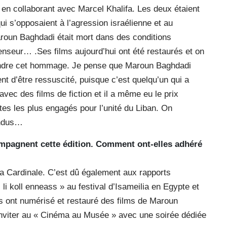
en collaborant avec Marcel Khalifa. Les deux étaient
i s’opposaient à l’agression israélienne et au
aroun Baghdadi était mort dans des conditions
enseur… .Ses films aujourd’hui ont été restaurés et on
endre cet hommage. Je pense que Maroun Baghdadi
nt d’être ressuscité, puisque c’est quelqu’un qui a
vec des films de fiction et il a même eu le prix
stes les plus engagés pour l’unité du Liban. On
endus…
ompagnent cette édition. Comment ont-elles adhéré
dia Cardinale. C’est dû également aux rapports
i koll enneass » au festival d’Isameilia en Egypte et
’ils ont numérisé et restauré des films de Maroun
s inviter au « Cinéma au Musée » avec une soirée dédiée