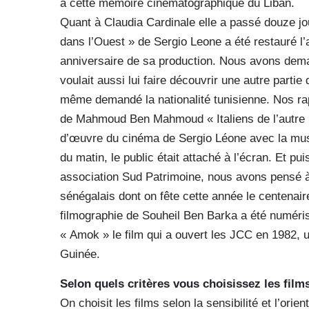
à cette mémoire cinématographique du Liban.
Quant à Claudia Cardinale elle a passé douze jour
dans l’Ouest » de Sergio Leone a été restauré l
anniversaire de sa production. Nous avons dema
voulait aussi lui faire découvrir une autre partie 
même demandé la nationalité tunisienne. Nos rappo
de Mahmoud Ben Mahmoud « Italiens de l’autre ri
d’œuvre du cinéma de Sergio Léone avec la musi
du matin, le public était attaché à l’écran. Et 
association Sud Patrimoine, nous avons pensé 
sénégalais dont on fête cette année le centenai
filmographie de Souheil Ben Barka a été numéris
« Amok » le film qui a ouvert les JCC en 1982, 
Guinée.
Selon quels critères vous choisissez les film
On choisit les films selon la sensibilité et l’ori