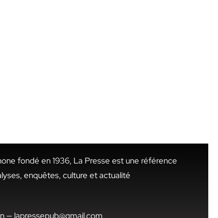
hone fondé en 1936, La Presse est une référence
alyses, enquêtes, culture et actualité
.tn — lapressepub@gmail.com