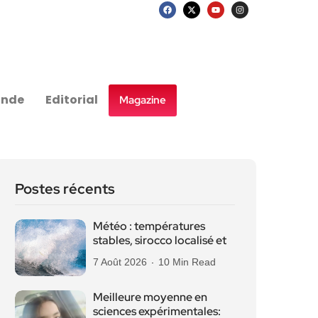
nde
Editorial
Magazine
Postes récents
Météo : températures
stables, sirocco localisé et
7 Août 2026
10 Min Read
Meilleure moyenne en
sciences expérimentales: