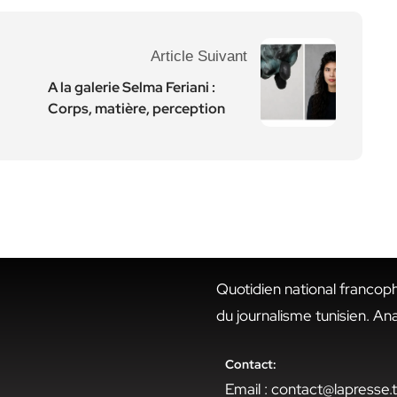
Article Suivant
A la galerie Selma Feriani :
Corps, matière, perception
Quotidien national francop
du journalisme tunisien. An
Contact:
Email : contact@lapresse