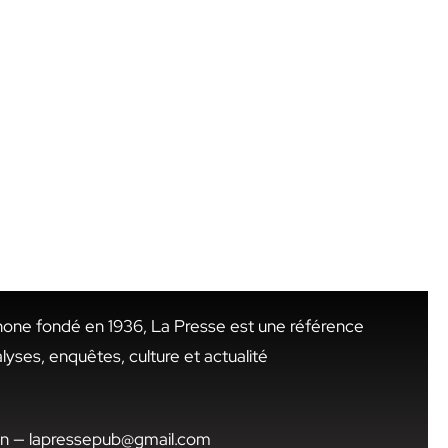
hone fondé en 1936, La Presse est une référence
alyses, enquêtes, culture et actualité
.tn — lapressepub@gmail.com