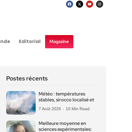
nde
Editorial
Magazine
Postes récents
Météo : températures
stables, sirocco localisé et
7 Août 2026
10 Min Read
Meilleure moyenne en
sciences expérimentales: