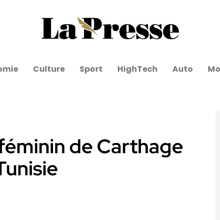
omie
Culture
Sport
HighTech
Auto
Mo
b féminin de Carthage
Tunisie