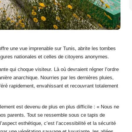
i offre une vue imprenable sur Tunis, abrite les tombes
s figures nationales et celles de citoyens anonymes.
nte qui choque visiteur. Là où devraient régner l’ordre
manière anarchique. Nourries par les dernières pluies,
féré rapidement, envahissant et recouvrant totalement
lement est devenu de plus en plus difficile : « Nous ne
os parents. Tout se ressemble sous ce tapis de
spect esthétique, c’est l’accessibilité et la sécurité
par une végétation sauvage et luxuriante, les allées