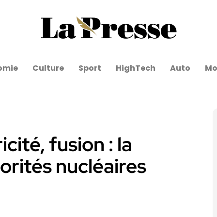
omie
Culture
Sport
HighTech
Auto
Mo
ité, fusion : la
iorités nucléaires