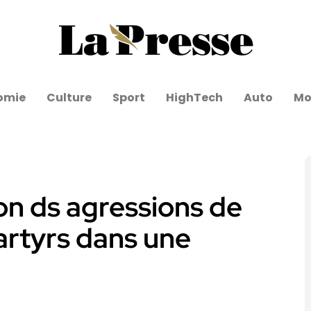
omie
Culture
Sport
HighTech
Auto
Mo
ion ds agressions de
martyrs dans une