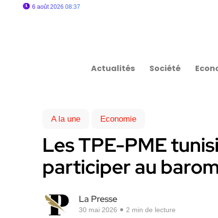
6 août 2026 08:37
Actualités
Société
Econ
A la une
Economie
Les TPE-PME tunisi
participer au baro
La Presse
30 mai 2026
2 min de lecture