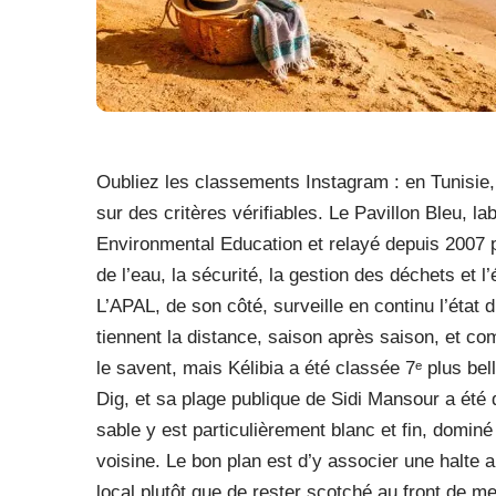
Oubliez les classements Instagram : en Tunisie, i
sur des critères vérifiables. Le Pavillon Bleu, la
Environmental Education et relayé depuis 2007 p
de l’eau, la sécurité, la gestion des déchets et 
L’APAL, de son côté, surveille en continu l’état du
tiennent la distance, saison après saison, et co
le savent, mais Kélibia a été classée 7ᵉ plus b
Dig, et sa plage publique de Sidi Mansour a été d
sable y est particulièrement blanc et fin, dominé
voisine. Le bon plan est d’y associer une halte 
local plutôt que de rester scotché au front de 