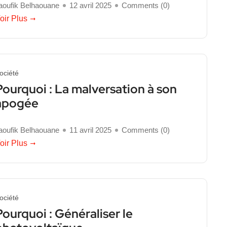
aoufik Belhaouane
12 avril 2025
Comments (
0
)
oir Plus
ociété
Pourquoi : La malversation à son
apogée
aoufik Belhaouane
11 avril 2025
Comments (
0
)
oir Plus
ociété
Pourquoi : Généraliser le