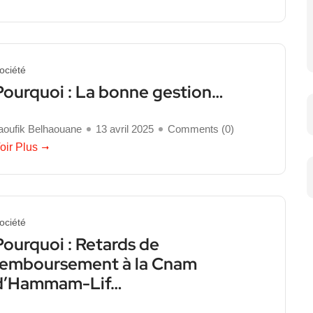
ociété
Pourquoi : La bonne gestion…
aoufik Belhaouane
13 avril 2025
Comments (
0
)
oir Plus
ociété
Pourquoi : Retards de
remboursement à la Cnam
d’Hammam-Lif…