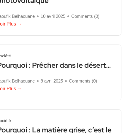
photovoltaïque
aoufik Belhaouane
10 avril 2025
Comments (
0
)
oir Plus
ociété
Pourquoi : Prêcher dans le désert…
aoufik Belhaouane
9 avril 2025
Comments (
0
)
oir Plus
ociété
Pourquoi : La matière grise, c’est le