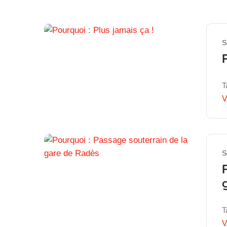
S
T
V
S
T
V