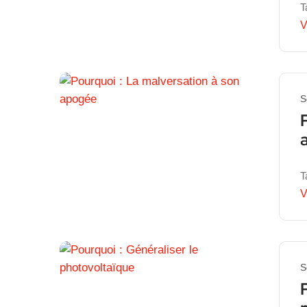
T
V
S
T
V
S