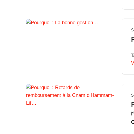
S
T
V
S