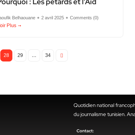
Pourquoi : Les pétards et l’Aïd
aoufik Belhaouane
2 avril 2025
Comments (
0
)
oir Plus
28
29
…
34
Quotidien national francop
du journalisme tunisien. An
Contact: