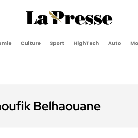
omie
Culture
Sport
HighTech
Auto
Mo
aoufik Belhaouane