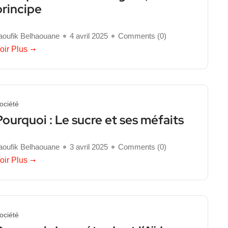
principe
aoufik Belhaouane
4 avril 2025
Comments (
0
)
oir Plus
ociété
Pourquoi : Le sucre et ses méfaits
aoufik Belhaouane
3 avril 2025
Comments (
0
)
oir Plus
ociété