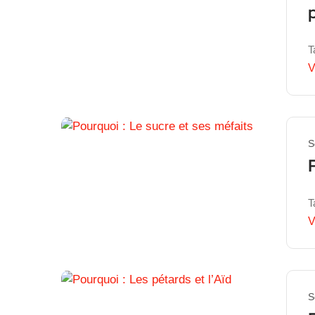
T
V
S
T
V
S