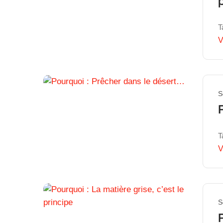
T
V
S
T
V
S