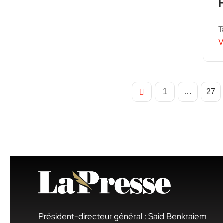
T
V
1
…
27
Président-directeur général : Said Benkraiem