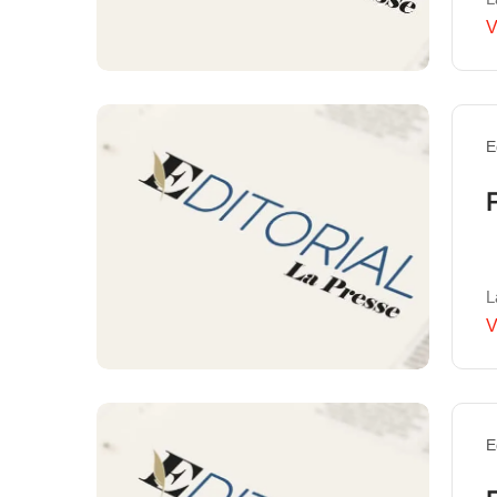
V
E
L
V
E