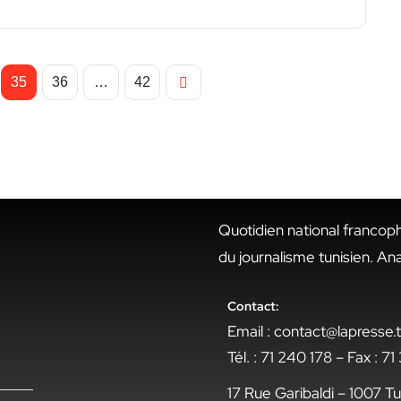
35
36
…
42
Quotidien national francop
du journalisme tunisien. An
Contact:
Email : contact@lapresse
Tél. : 71 240 178 – Fax : 7
17 Rue Garibaldi – 1007 Tu