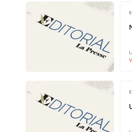
E
L
V
E
L