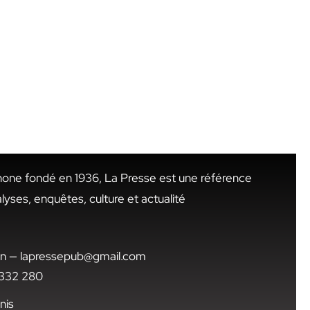
hone fondé en 1936, La Presse est une référence
alyses, enquêtes, culture et actualité
.tn — lapressepub@gmail.com
1 332 280
nis