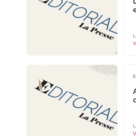
L
V
E
L
V