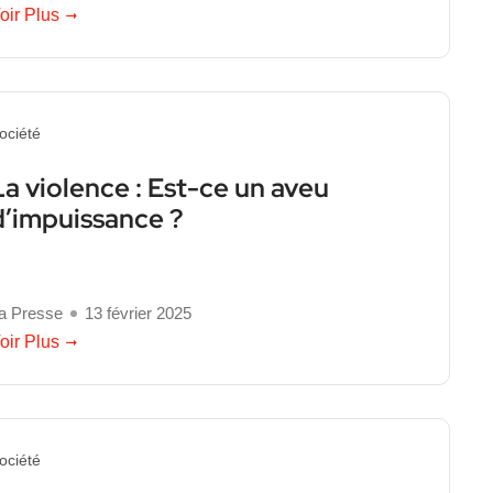
oir Plus
ociété
La violence : Est-ce un aveu
d’impuissance ?
a Presse
13 février 2025
oir Plus
ociété