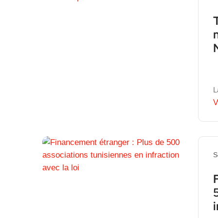
m
L
V
S