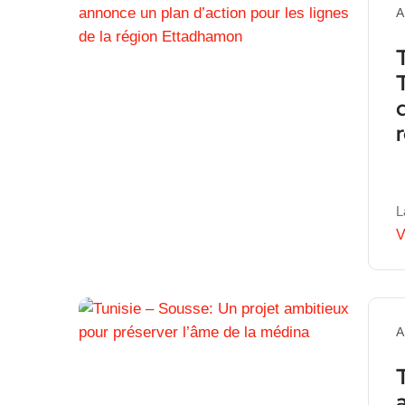
A
L
V
A