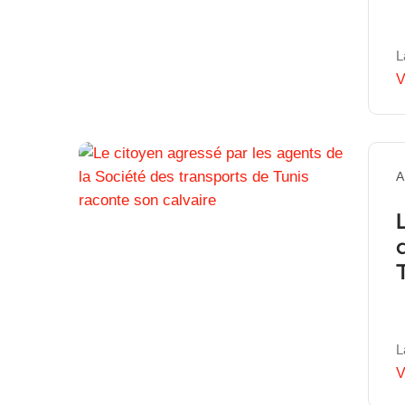
L
V
A
L
V