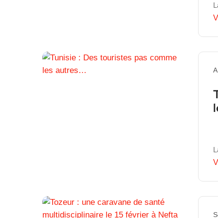
L
V
A
L
V
S