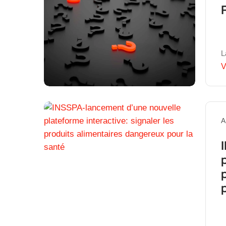
L
V
A