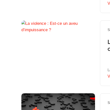
V
S
L
V
S