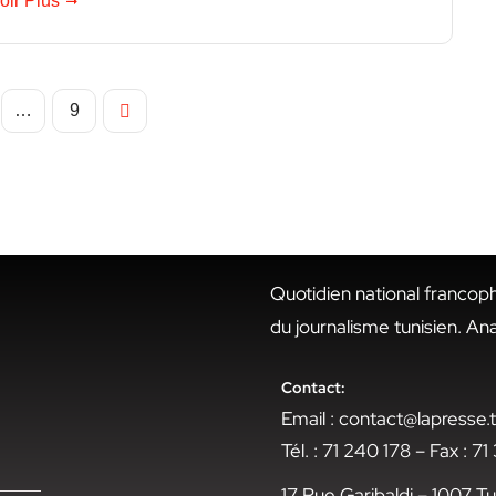
oir Plus
…
9
Quotidien national francop
du journalisme tunisien. An
Contact:
Email : contact@lapresse
Tél. : 71 240 178 – Fax : 7
17 Rue Garibaldi – 1007 Tu