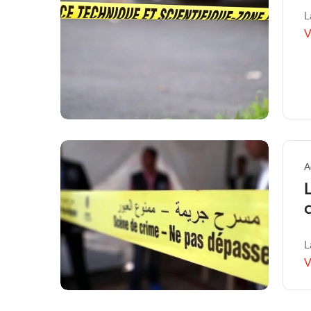
L
V
A
L
V