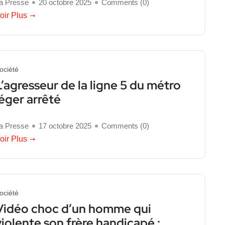
a Presse
20 octobre 2025
Comments (
0
)
oir Plus
ociété
L’agresseur de la ligne 5 du métro
léger arrêté
a Presse
17 octobre 2025
Comments (
0
)
oir Plus
ociété
Vidéo choc d’un homme qui
violente son frère handicapé :