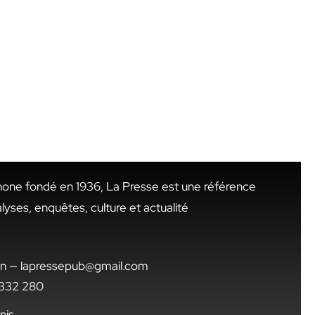
hone fondé en 1936, La Presse est une référence
alyses, enquêtes, culture et actualité
.tn — lapressepub@gmail.com
1 332 280
nis