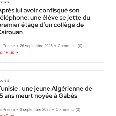
ociété
Après lui avoir confisqué son
téléphone: une élève se jette du
premier étage d’un collège de
Kairouan
a Presse
26 septembre 2025
Comments (
0
)
oir Plus
ociété
Tunisie : une jeune Algérienne de
15 ans meurt noyée à Gabès
a Presse
9 septembre 2025
Comments (
0
)