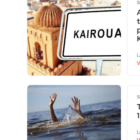
S
L
V
S
L