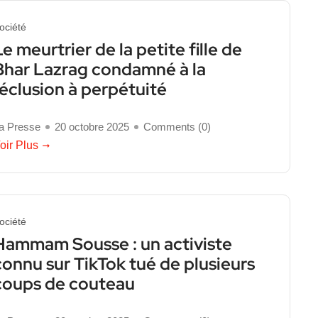
ociété
Le meurtrier de la petite fille de
Bhar Lazrag condamné à la
réclusion à perpétuité
a Presse
20 octobre 2025
Comments (
0
)
oir Plus
ociété
Hammam Sousse : un activiste
connu sur TikTok tué de plusieurs
coups de couteau