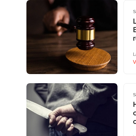
S
L
V
S