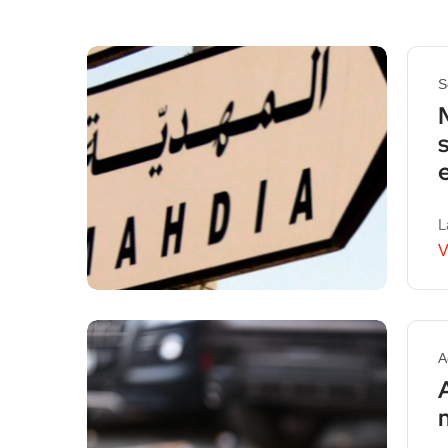
S
L
V
A