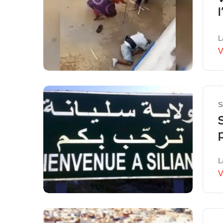
L
V
S
L
V