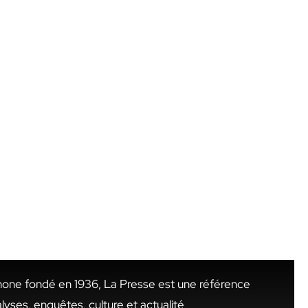
hone fondé en 1936, La Presse est une référence
alyses, enquêtes, culture et actualité