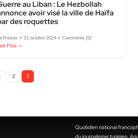
Guerre au Liban : Le Hezbollah
annonce avoir visé la ville de Haïfa
par des roquettes
a Presse
21 octobre 2024
Comments (
0
)
oir Plus
1
2
3
Quotidien national francop
du journalisme tunisien. An