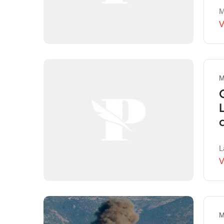
M
V
M
L
V
M