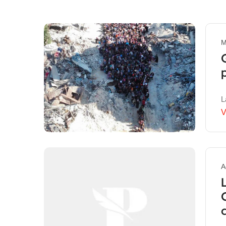
M
L
V
A