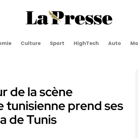
omie
Culture
Sport
HighTech
Auto
Mo
ur de la scène
ve tunisienne prend ses
na de Tunis