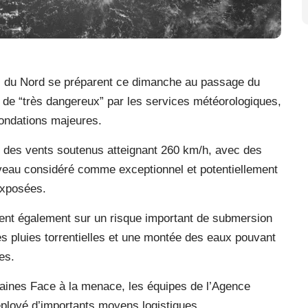
s du Nord se préparent ce dimanche au passage du
 de “très dangereux” par les services météorologiques,
nondations majeures.
er des vents soutenus atteignant 260 km/h, avec des
iveau considéré comme exceptionnel et potentiellement
exposées.
tent également sur un risque important de submersion
s pluies torrentielles et une montée des eaux pouvant
es.
caines Face à la menace, les équipes de l’Agence
ployé d’importants moyens logistiques.