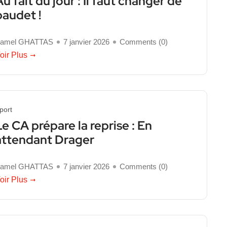
Au fait du jour : Il faut changer de
baudet !
amel GHATTAS
7 janvier 2026
Comments (
0
)
oir Plus
port
Le CA prépare la reprise : En
attendant Drager
amel GHATTAS
7 janvier 2026
Comments (
0
)
oir Plus