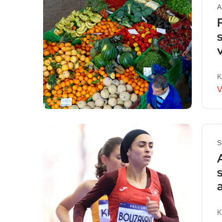
A
K
V
S
K