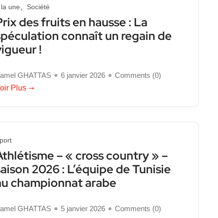
 la une
Société
Prix des fruits en hausse : La
spéculation connaît un regain de
vigueur !
amel GHATTAS
6 janvier 2026
Comments (
0
)
oir Plus
port
Athlétisme – « cross country » –
saison 2026 : L’équipe de Tunisie
au championnat arabe
amel GHATTAS
5 janvier 2026
Comments (
0
)