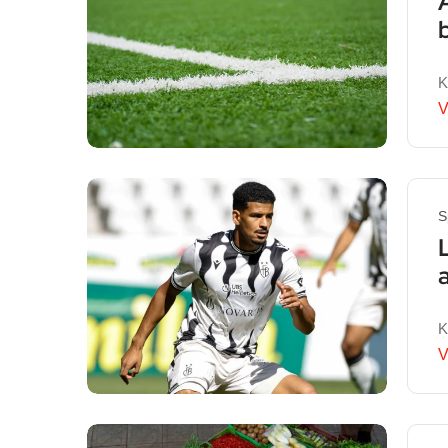
K
V
S
K
V