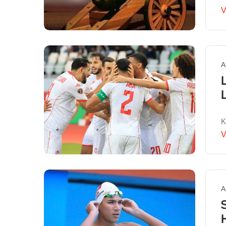
V
A
K
V
A