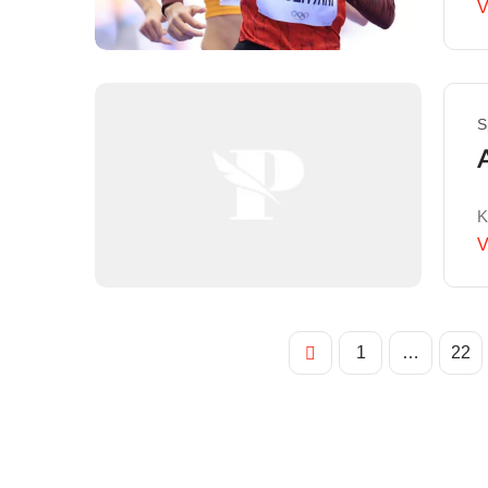
V
S
K
V
1
…
22