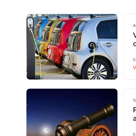
A
K
V
S
K