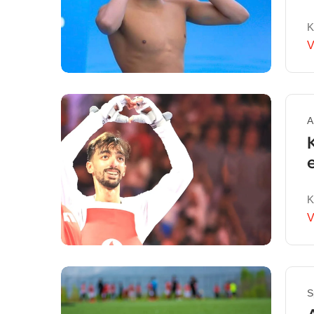
K
V
A
K
V
S