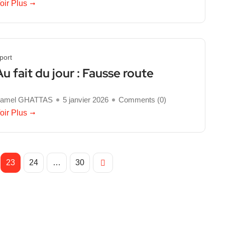
oir Plus
port
Au fait du jour : Fausse route
amel GHATTAS
5 janvier 2026
Comments (
0
)
oir Plus
23
24
…
30